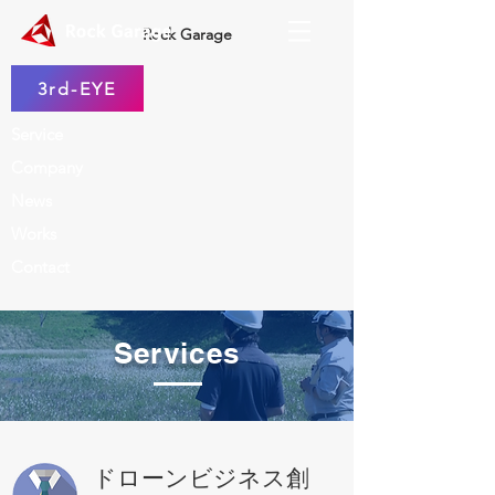
Rock Garage
3rd-EYE
Service
Company
News
Works
Contact
Services
ドローンビジネス創