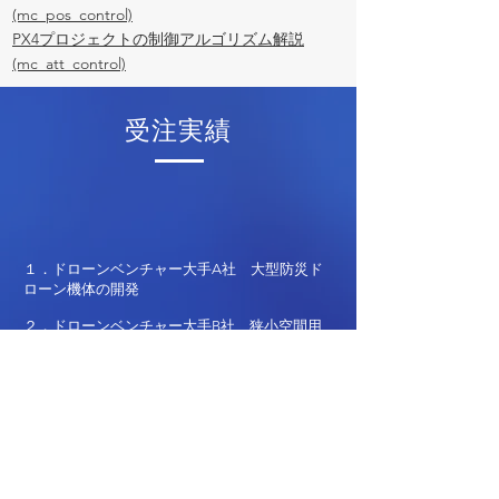
(mc_pos_control)
PX4プロジェクトの制御アルゴリズム解説
(mc_att_control)
受注実績
１．ドローンベンチャー大手A社 大型防災ド
ローン機体の開発
２．ドローンベンチャー大手B社 狭小空間用
小型ドローン機体の開発
３．ドローンベンチャー大手C社 屋内自律飛
行用ドローン機体の開発補助・調整
４．ドローンベンチャー大手D社 橋梁点検用
ドローンの開発
５．東証１部E社 追尾ドローン用制御システ