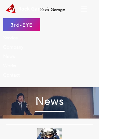
Rock Garage
3rd-EYE
Service
Company
News
Works
Contact
News