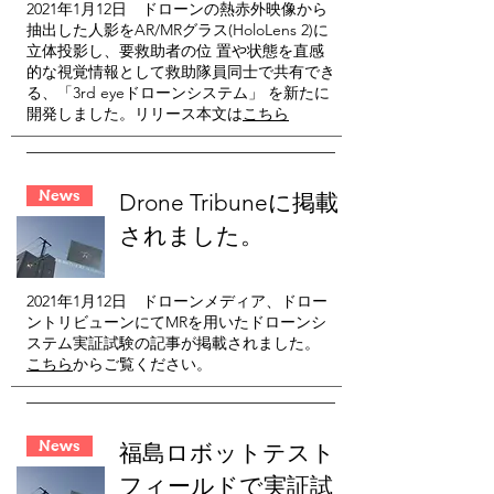
2021年1月12日 ドローンの熱⾚外映像から
抽出した⼈影をAR/MRグラス(HoloLens 2)に
⽴体投影し、要救助者の位 置や状態を直感
的な視覚情報として救助隊員同⼠で共有でき
る、「3rd eyeドローンシステム」 を新たに
開発しました。リリース本文は
こちら
News
​Drone Tribuneに掲載
されました。
2021年1月12日 ドローンメディア、ドロー
ントリビューンにてMRを用いたドローンシ
ステム実証試験の記事が掲載されました。
こちら
からご覧ください。
News
福島ロボットテスト
フィールドで実証試