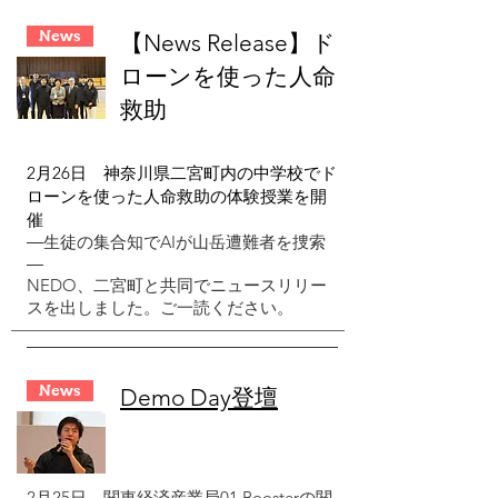
News
【News Release】ド
ローンを使った人命
救助
2月26日 神奈川県二宮町内の中学校でド
ローンを使った人命救助の体験授業を開
催
―生徒の集合知でAIが山岳遭難者を捜索
―
NEDO
​、二宮町と共同でニュースリリー
スを出しました。ご一読ください。
News
Demo Day登壇
2月25日
関東経済産業局01 Boosterの関